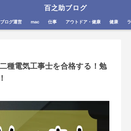
百之助ブログ
ブログ運営
mac
仕事
アウトドア・健康
健康
で第二種電気工事士を合格する！勉
！