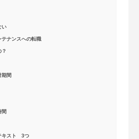
ない
ンテナンスへの転職
の？
付期間
時間
キスト 3つ