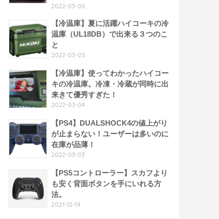
2022-03-06
【冷温庫】夏に活躍ハイコーキの冷
温庫（UL18DB）で出来る３つのこ
と
2022-03-05
【冷温庫】使ってわかったハイコー
キの冷温庫。冷凍・冷蔵が同時に出
来きて優秀すぎた！
2022-03-04
【PS4】DUALSHOCK4の値上がり
が止まらない！ユーザーは多いのに
在庫が品薄！
2022-03-03
【PS5コントローラー】スカフより
も安く背面ボタンを手にいれる方
法。
2021-12-19