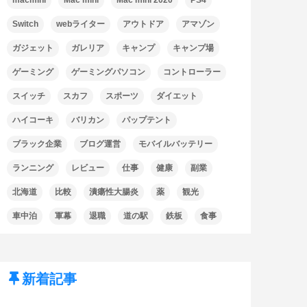
Switch
webライター
アウトドア
アマゾン
ガジェット
ガレリア
キャンプ
キャンプ場
ゲーミング
ゲーミングパソコン
コントローラー
スイッチ
スカフ
スポーツ
ダイエット
ハイコーキ
バリカン
パップテント
ブラック企業
ブログ運営
モバイルバッテリー
ランニング
レビュー
仕事
健康
副業
北海道
比較
潰瘍性大腸炎
薬
観光
車中泊
軍幕
退職
道の駅
鉄板
食事
新着記事