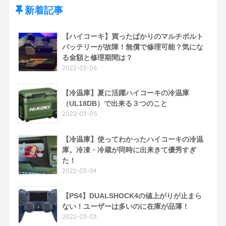
新着記事
【ハイコーキ】買ったばかりのマルチボルト
バッテリーが故障！無償で修理可能？気にな
る金額と修理期間は？
2022-03-06
【冷温庫】夏に活躍ハイコーキの冷温庫
（UL18DB）で出来る３つのこと
2022-03-05
【冷温庫】使ってわかったハイコーキの冷温
庫。冷凍・冷蔵が同時に出来きて優秀すぎ
た！
2022-03-04
【PS4】DUALSHOCK4の値上がりが止まら
ない！ユーザーは多いのに在庫が品薄！
2022-03-03