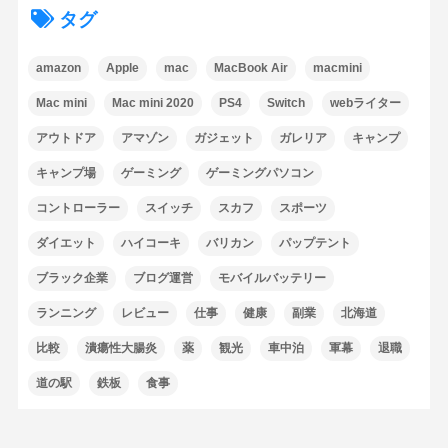
タグ
amazon
Apple
mac
MacBook Air
macmini
Mac mini
Mac mini 2020
PS4
Switch
webライター
アウトドア
アマゾン
ガジェット
ガレリア
キャンプ
キャンプ場
ゲーミング
ゲーミングパソコン
コントローラー
スイッチ
スカフ
スポーツ
ダイエット
ハイコーキ
バリカン
パップテント
ブラック企業
ブログ運営
モバイルバッテリー
ランニング
レビュー
仕事
健康
副業
北海道
比較
潰瘍性大腸炎
薬
観光
車中泊
軍幕
退職
道の駅
鉄板
食事